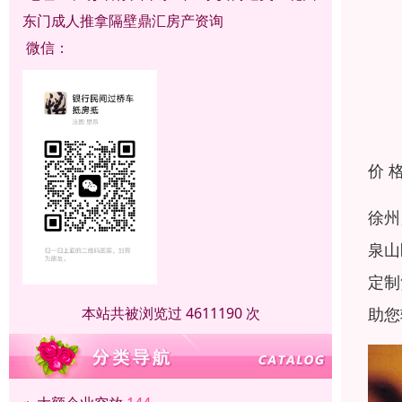
东门成人推拿隔壁鼎汇房产资询
微信：
价 
徐州
泉山
定制
本站共被浏览过 4611190 次
助您