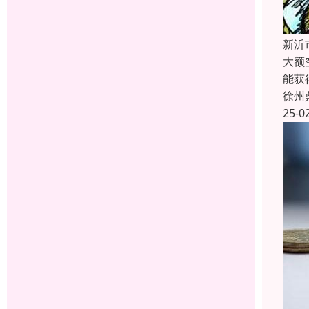
新沂
大额
能获
徐州
25-0