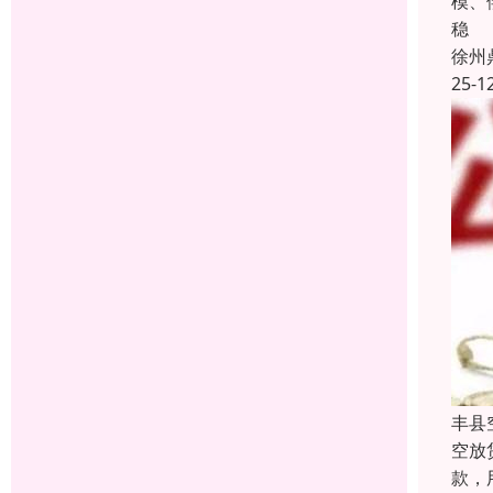
模、
稳
徐州
25-1
丰县
空放
款，