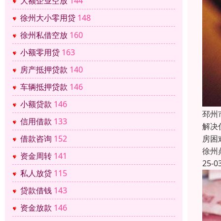
大额企业空放
144
徐州大小零用贷
148
徐州私借空放
160
小额零用贷
163
房产抵押贷款
140
车辆抵押贷款
146
小额贷款
146
邳州
信用借款
133
解决
借款咨询
152
房困
徐州
资金周转
141
25-0
私人放贷
115
贷款借钱
143
资金放款
146