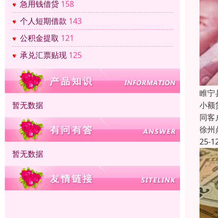
急用钱借贷
158
个人短期借款
143
公积金提取
121
承兑汇票贴现
125
睢宁
暂无数据
小额
同客
徐州
25-1
暂无数据