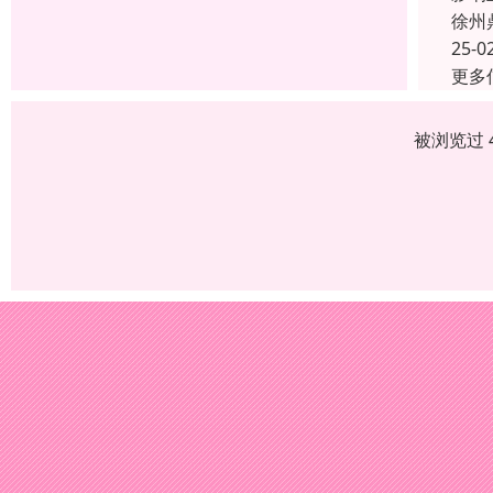
徐州
25-0
更多
被浏览过 