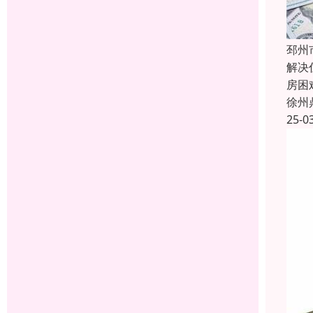
邳州
解决
房困
徐州
25-0