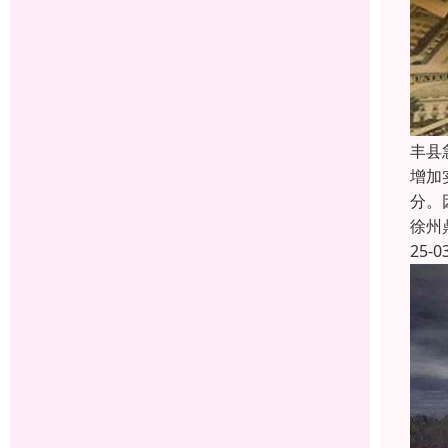
丰县
增加
分。
徐州
25-0