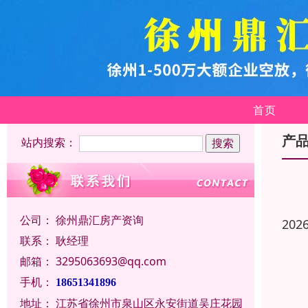
首页
产
站内搜索：
公司：
徐州鼎汇房产资询
202
联系：
耿经理
邮箱：
3295063693@qq.com
手机：
18651341896
地址：
江苏省徐州市泉山区永安街道吴庄花园