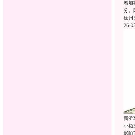
增加
分。
徐州
26-0
新沂
小额
影响