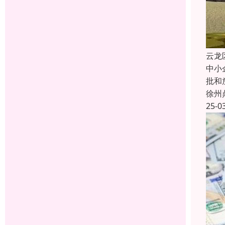
云龙
中小
批和
徐州
25-0