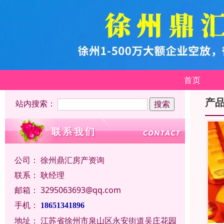
首页
产
站内搜索：
公司：
徐州鼎汇房产资询
联系：
耿经理
邮箱：
3295063693@qq.com
手机：
18651341896
地址：
江苏省徐州市泉山区永安街道吴庄花园