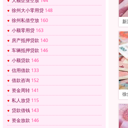
大额企业空放
144
徐州大小零用贷
148
徐州私借空放
160
新
小额零用贷
163
房产抵押贷款
140
车辆抵押贷款
146
小额贷款
146
信用借款
133
借款咨询
152
资金周转
141
徐
私人放贷
115
贷款借钱
143
资金放款
146