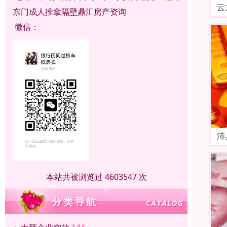
云
东门成人推拿隔壁鼎汇房产资询
微信：
沛
本站共被浏览过 4603547 次