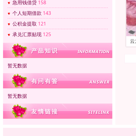
急用钱借贷
158
个人短期借款
143
公积金提取
121
承兑汇票贴现
125
云
暂无数据
暂无数据