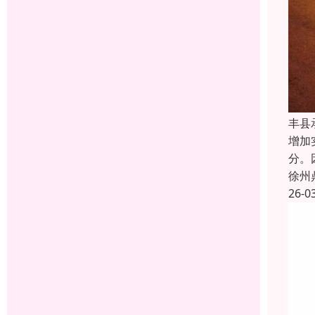
丰县
增加
分。
徐州
26-0