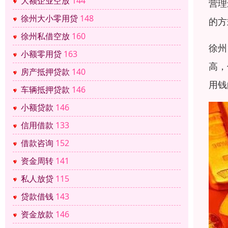
大额企业空放
144
营理
徐州大小零用贷
148
的方
徐州私借空放
160
徐州
小额零用贷
163
高，
房产抵押贷款
140
用钱
车辆抵押贷款
146
小额贷款
146
信用借款
133
借款咨询
152
资金周转
141
私人放贷
115
贷款借钱
143
资金放款
146