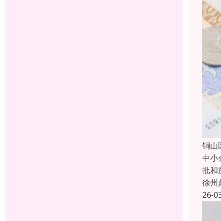
铜山
中小
批和
徐州
26-0