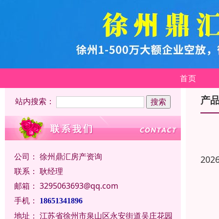
首页
产
站内搜索：
公司：
徐州鼎汇房产资询
202
联系：
耿经理
邮箱：
3295063693@qq.com
手机：
18651341896
地址：
江苏省徐州市泉山区永安街道吴庄花园