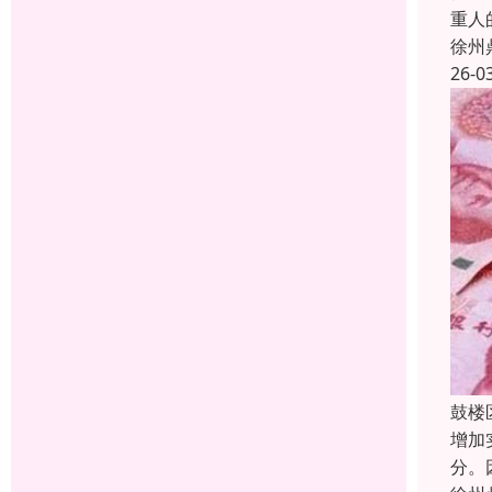
重人
徐州
26-0
鼓楼
增加
分。