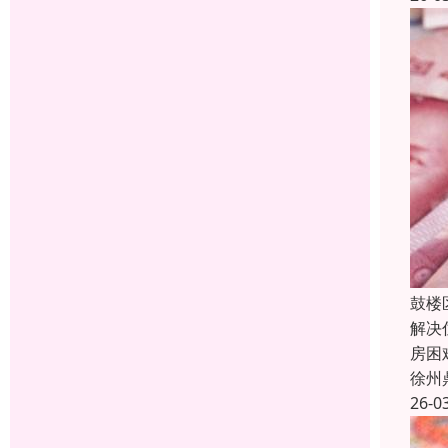
鼓楼
解决
房困
徐州
26-0