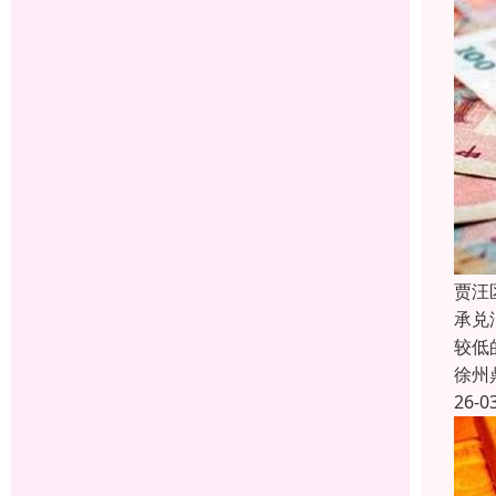
贾汪
承兑
较低
徐州
26-0